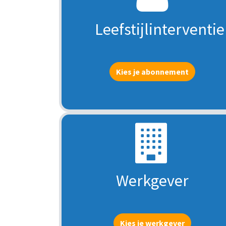
Leefstijlinterventie
Kies je abonnement
Werkgever
Kies je werkgever