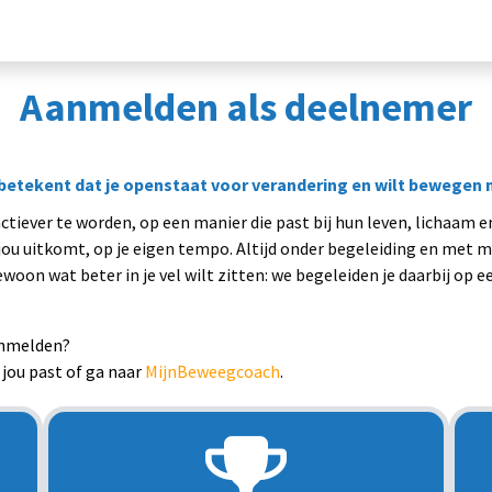
nieuwe) deelnemers
Voor professionals
Partner worden
Aanmelden als deelnemer
 betekent dat je openstaat voor verandering en wilt bewegen m
tiever te worden, op een manier die past bij hun leven, lichaam e
jou uitkomt, op je eigen tempo. Altijd onder begeleiding en met m
gewoon wat beter in je vel wilt zitten: we begeleiden je daarbij op 
aanmelden?
jou past of ga naar
MijnBeweegcoach
.