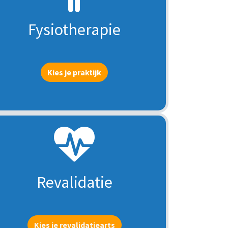
Fysiotherapie
Kies je praktijk
Revalidatie
Kies je revalidatiearts