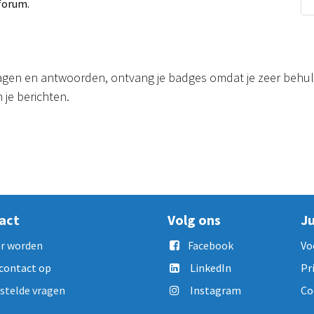
 forum.
ragen en antwoorden, ontvang je badges omdat je zeer behu
 je berichten.
act
Volg ons
Ju
r worden
Facebook
Vo
contact op
LinkedIn
Pr
stelde vragen
Instagram
Co