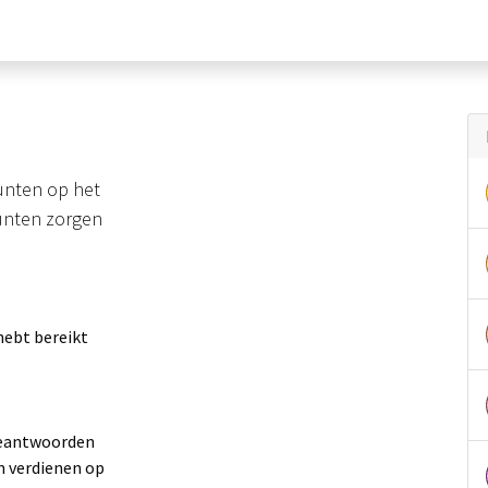
nieuwe) deelnemers
Voor professionals
Partner worden
punten op het
punten zorgen
hebt bereikt
beantwoorden
n verdienen op