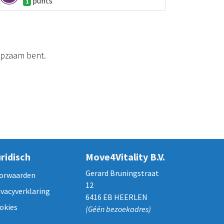
punt
s
1
lpzaam bent.
ridisch
Move4Vitality B.V.
Gerard Bruningstraat
orwaarden
12
ivacyverklaring
6416 EB HEERLEN
okies
(Géén bezoekadres)