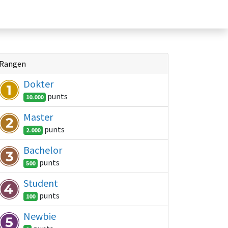
Move4Vitality
Contact
Rangen
Dokter
punt
s
10.000
Master
punt
s
2.000
Bachelor
punt
s
500
Student
punt
s
100
Newbie