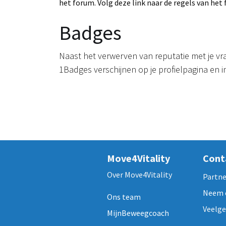
het forum. Volg deze link naar de regels van het
Badges
Naast het verwerven van reputatie met je v
1Badges verschijnen op je profielpagina en in
Move4Vitality
Cont
Over Move4Vitality
Partne
Neem 
Ons team
Veelge
MijnBeweegcoach
​